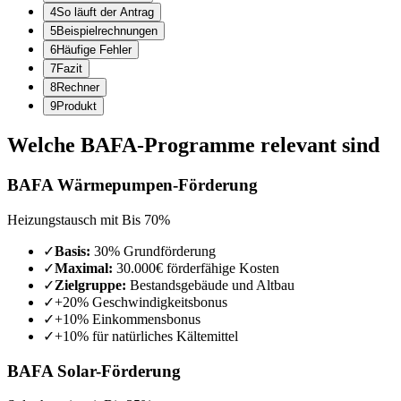
4
So läuft der Antrag
5
Beispielrechnungen
6
Häufige Fehler
7
Fazit
8
Rechner
9
Produkt
Welche BAFA-Programme relevant sind
BAFA Wärmepumpen-Förderung
Heizungstausch
mit
Bis 70%
✓
Basis:
30% Grundförderung
✓
Maximal:
30.000€ förderfähige Kosten
✓
Zielgruppe:
Bestandsgebäude und Altbau
✓
+20% Geschwindigkeitsbonus
✓
+10% Einkommensbonus
✓
+10% für natürliches Kältemittel
BAFA Solar-Förderung