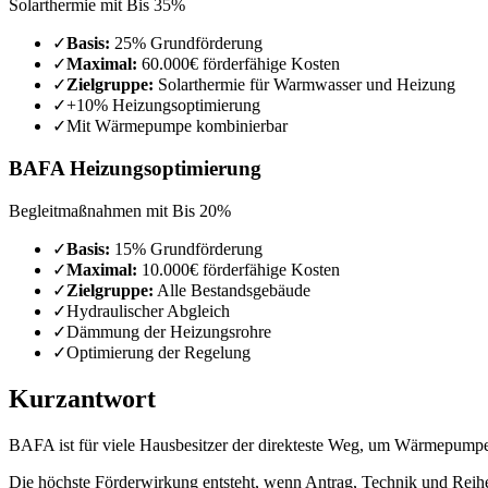
Solarthermie
mit
Bis 35%
✓
Basis:
25% Grundförderung
✓
Maximal:
60.000€ förderfähige Kosten
✓
Zielgruppe:
Solarthermie für Warmwasser und Heizung
✓
+10% Heizungsoptimierung
✓
Mit Wärmepumpe kombinierbar
BAFA Heizungsoptimierung
Begleitmaßnahmen
mit
Bis 20%
✓
Basis:
15% Grundförderung
✓
Maximal:
10.000€ förderfähige Kosten
✓
Zielgruppe:
Alle Bestandsgebäude
✓
Hydraulischer Abgleich
✓
Dämmung der Heizungsrohre
✓
Optimierung der Regelung
Kurzantwort
BAFA ist für viele Hausbesitzer der direkteste Weg, um Wärmepumpe
Die höchste Förderwirkung entsteht, wenn Antrag, Technik und Reihen