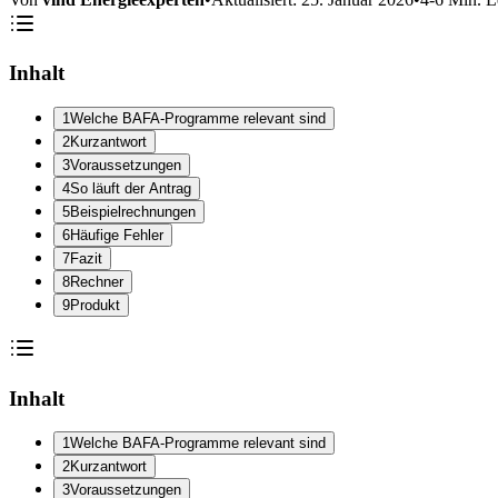
Inhalt
1
Welche BAFA-Programme relevant sind
2
Kurzantwort
3
Voraussetzungen
4
So läuft der Antrag
5
Beispielrechnungen
6
Häufige Fehler
7
Fazit
8
Rechner
9
Produkt
Inhalt
1
Welche BAFA-Programme relevant sind
2
Kurzantwort
3
Voraussetzungen