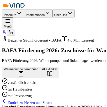
Produkte
Informationen
Über Uns
Menü
Heizen & Strom
Förderung • BAFA
4-6 Min. Lesezeit
BAFA Förderung 2026: Zuschüsse für Wä
BAFA Förderung 2026: Wärmepumpen und Solaranlagen werden mit bi
Wärmepumpe berechnen
Alle Artikel
verständlich erklärt
für Hausbesitzer
mit Praxisbezug
Zurück zu Heizen und Strom
Von
vind Energieexperten
•
Aktualisiert:
25. Januar 2026
•
4-6 Min. L