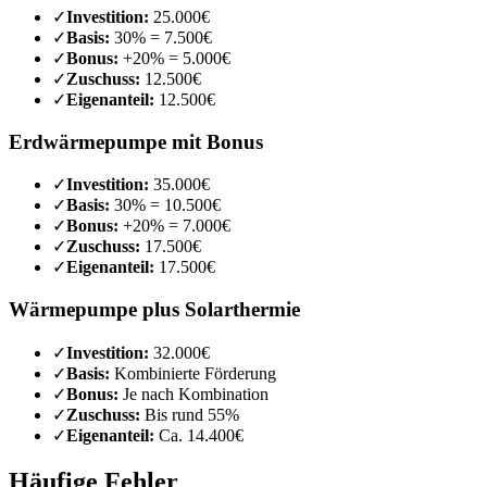
✓
Investition:
25.000€
✓
Basis:
30% = 7.500€
✓
Bonus:
+20% = 5.000€
✓
Zuschuss:
12.500€
✓
Eigenanteil:
12.500€
Erdwärmepumpe mit Bonus
✓
Investition:
35.000€
✓
Basis:
30% = 10.500€
✓
Bonus:
+20% = 7.000€
✓
Zuschuss:
17.500€
✓
Eigenanteil:
17.500€
Wärmepumpe plus Solarthermie
✓
Investition:
32.000€
✓
Basis:
Kombinierte Förderung
✓
Bonus:
Je nach Kombination
✓
Zuschuss:
Bis rund 55%
✓
Eigenanteil:
Ca. 14.400€
Häufige Fehler