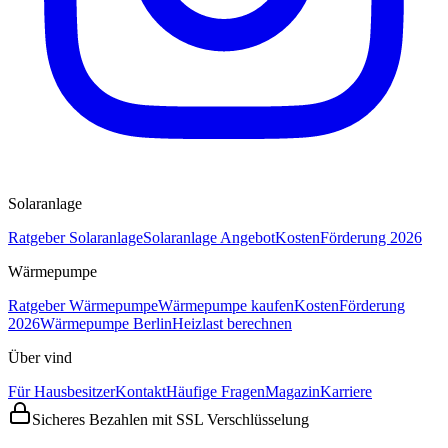
Solaranlage
Ratgeber Solaranlage
Solaranlage Angebot
Kosten
Förderung 2026
Wärmepumpe
Ratgeber Wärmepumpe
Wärmepumpe kaufen
Kosten
Förderung
2026
Wärmepumpe Berlin
Heizlast berechnen
Über vind
Für Hausbesitzer
Kontakt
Häufige Fragen
Magazin
Karriere
Sicheres Bezahlen mit SSL Verschlüsselung