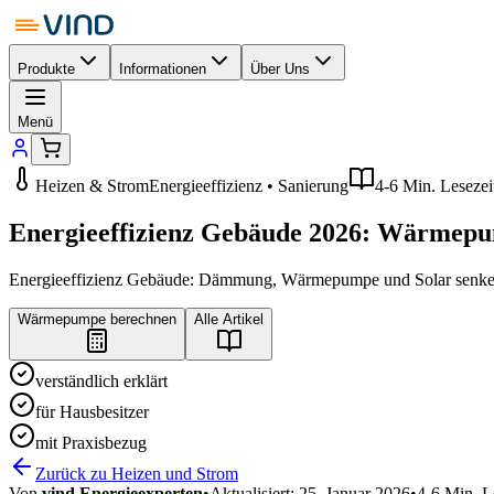
Produkte
Informationen
Über Uns
Menü
Heizen & Strom
Energieeffizienz • Sanierung
4-6 Min. Lesezei
Energieeffizienz Gebäude 2026: Wärmepum
Energieeffizienz Gebäude: Dämmung, Wärmepumpe und Solar senken
Wärmepumpe berechnen
Alle Artikel
verständlich erklärt
für Hausbesitzer
mit Praxisbezug
Zurück zu Heizen und Strom
Von
vind Energieexperten
•
Aktualisiert:
25. Januar 2026
•
4-6 Min. L