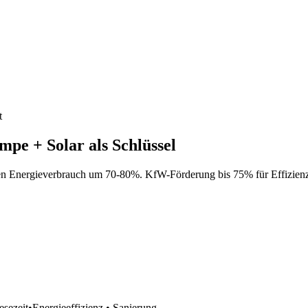
t
pe + Solar als Schlüssel
 Energieverbrauch um 70-80%. KfW-Förderung bis 75% für Effizienz
esezeit
•
Energieeffizienz • Sanierung