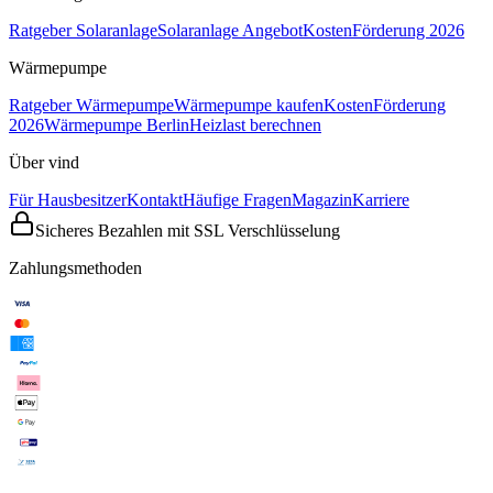
Ratgeber Solaranlage
Solaranlage Angebot
Kosten
Förderung 2026
Wärmepumpe
Ratgeber Wärmepumpe
Wärmepumpe kaufen
Kosten
Förderung
2026
Wärmepumpe Berlin
Heizlast berechnen
Über vind
Für Hausbesitzer
Kontakt
Häufige Fragen
Magazin
Karriere
Sicheres Bezahlen mit SSL Verschlüsselung
Zahlungsmethoden