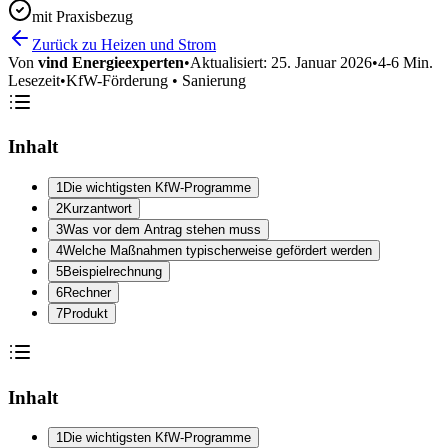
mit Praxisbezug
Zurück zu Heizen und Strom
Von
vind Energieexperten
•
Aktualisiert:
25. Januar 2026
•
4-6 Min.
Lesezeit
•
KfW-Förderung • Sanierung
Inhalt
1
Die wichtigsten KfW-Programme
2
Kurzantwort
3
Was vor dem Antrag stehen muss
4
Welche Maßnahmen typischerweise gefördert werden
5
Beispielrechnung
6
Rechner
7
Produkt
Inhalt
1
Die wichtigsten KfW-Programme