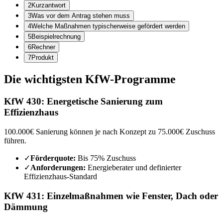
2
Kurzantwort
3
Was vor dem Antrag stehen muss
4
Welche Maßnahmen typischerweise gefördert werden
5
Beispielrechnung
6
Rechner
7
Produkt
Die wichtigsten KfW-Programme
KfW 430
:
Energetische Sanierung zum
Effizienzhaus
100.000€ Sanierung können je nach Konzept zu 75.000€ Zuschuss
führen.
✓
Förderquote:
Bis 75% Zuschuss
✓
Anforderungen:
Energieberater und definierter
Effizienzhaus-Standard
KfW 431
:
Einzelmaßnahmen wie Fenster, Dach oder
Dämmung