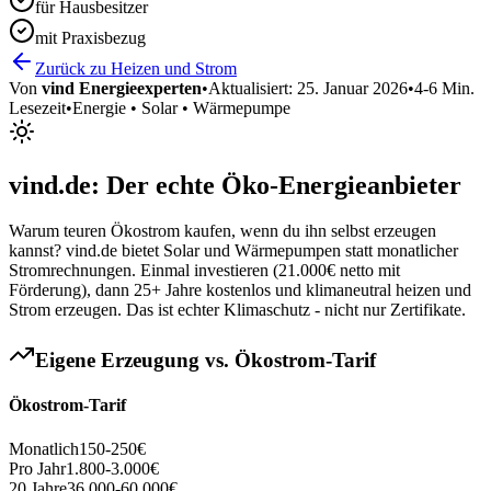
für Hausbesitzer
mit Praxisbezug
Zurück zu Heizen und Strom
Von
vind Energieexperten
•
Aktualisiert:
25. Januar 2026
•
4-6 Min.
Lesezeit
•
Energie • Solar • Wärmepumpe
vind.de: Der echte Öko-Energieanbieter
Warum teuren Ökostrom kaufen, wenn du ihn selbst erzeugen
kannst? vind.de bietet Solar und Wärmepumpen statt monatlicher
Stromrechnungen. Einmal investieren (21.000€ netto mit
Förderung), dann 25+ Jahre kostenlos und klimaneutral heizen und
Strom erzeugen. Das ist echter Klimaschutz - nicht nur Zertifikate.
Eigene Erzeugung vs. Ökostrom-Tarif
Ökostrom-Tarif
Monatlich
150-250€
Pro Jahr
1.800-3.000€
20 Jahre
36.000-60.000€