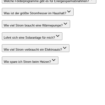
Welche Förderprogramme gibt es für Energiesparmaßnahmen?
Was ist der größte Stromfresser im Haushalt?
Wie viel Strom braucht eine Wärmepumpe?
Lohnt sich eine Solaranlage für mich?
Wie viel Strom verbraucht ein Elektroauto?
Wie spare ich Strom beim Heizen?
Strom sparen und
Kosten senken
Mit unserem Stromkostenrechner hast du den ersten Schritt gemacht.
Entdecke jetzt weitere Möglichkeiten, wie du deine Energiekosten
nachhaltig senken kannst.
Adresse eingeben