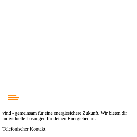
steigenden Strompreisen amortisiert sich die Investition in der Regel
innerhalb von 8-12 Jahren. Zudem erhöht eine Solaranlage die
Unabhängigkeit von Energieversorgern und trägt zum Klimaschutz
bei.
Wie viel kann ich durch energieeffiziente Geräte
sparen?
Durch den Austausch alter Haushaltsgeräte gegen moderne,
energieeffiziente Modelle können
22
-Personen-Haushalte jährlich
zwischen 100 und 300 Euro an Stromkosten einsparen. Besonders
bei Kühlschränken, Waschmaschinen und Trocknern ist das
Einsparpotenzial hoch.
vind - gemeinsam für eine energiesichere Zukunft. Wir bieten dir
individuelle Lösungen für deinen Energiebedarf.
Telefonischer Kontakt