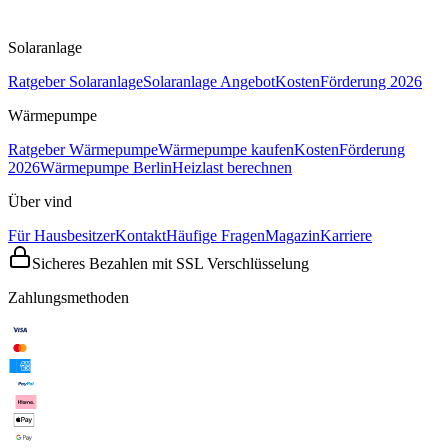
Solaranlage
Ratgeber Solaranlage
Solaranlage Angebot
Kosten
Förderung 2026
Wärmepumpe
Ratgeber Wärmepumpe
Wärmepumpe kaufen
Kosten
Förderung
2026
Wärmepumpe Berlin
Heizlast berechnen
Über vind
Für Hausbesitzer
Kontakt
Häufige Fragen
Magazin
Karriere
Sicheres Bezahlen mit SSL Verschlüsselung
Zahlungsmethoden