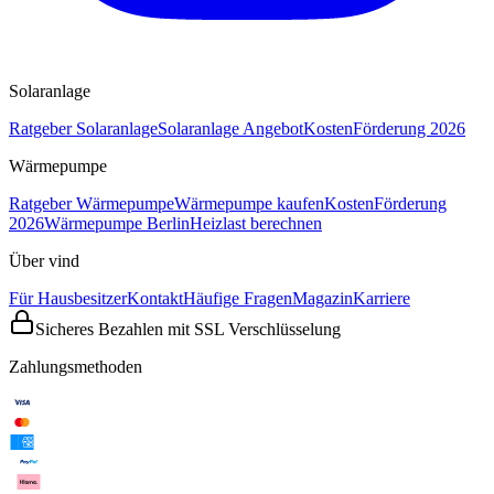
Solaranlage
Ratgeber Solaranlage
Solaranlage Angebot
Kosten
Förderung 2026
Wärmepumpe
Ratgeber Wärmepumpe
Wärmepumpe kaufen
Kosten
Förderung
2026
Wärmepumpe Berlin
Heizlast berechnen
Über vind
Für Hausbesitzer
Kontakt
Häufige Fragen
Magazin
Karriere
Sicheres Bezahlen mit SSL Verschlüsselung
Zahlungsmethoden