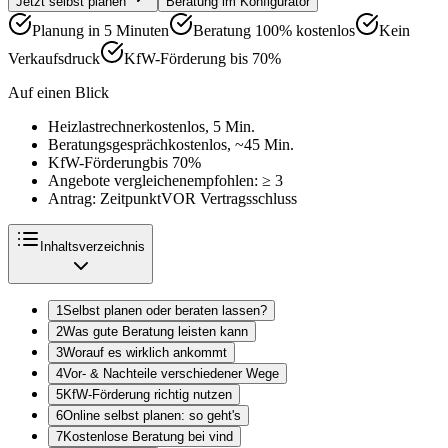
Jetzt selbst planen
Beratung im Konfigurator
Planung in 5 Minuten
Beratung 100% kostenlos
Kein
Verkaufsdruck
KfW-Förderung bis 70%
Auf einen Blick
Heizlastrechner
kostenlos, 5 Min.
Beratungsgespräch
kostenlos, ~45 Min.
KfW-Förderung
bis 70%
Angebote vergleichen
empfohlen: ≥ 3
Antrag: Zeitpunkt
VOR Vertragsschluss
Inhaltsverzeichnis
1
Selbst planen oder beraten lassen?
2
Was gute Beratung leisten kann
3
Worauf es wirklich ankommt
4
Vor- & Nachteile verschiedener Wege
5
KfW-Förderung richtig nutzen
6
Online selbst planen: so geht's
7
Kostenlose Beratung bei vind