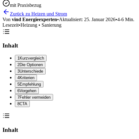
mit Praxisbezug
Zurück zu Heizen und Strom
Von
vind Energieexperten
•
Aktualisiert:
25. Januar 2026
•
4-6 Min.
Lesezeit
•
Heizung • Sanierung
Inhalt
1
Kurzvergleich
2
Die Optionen
3
Unterschiede
4
Kriterien
5
Empfehlung
6
Vorgehen
7
Fehler vermeiden
8
CTA
Inhalt