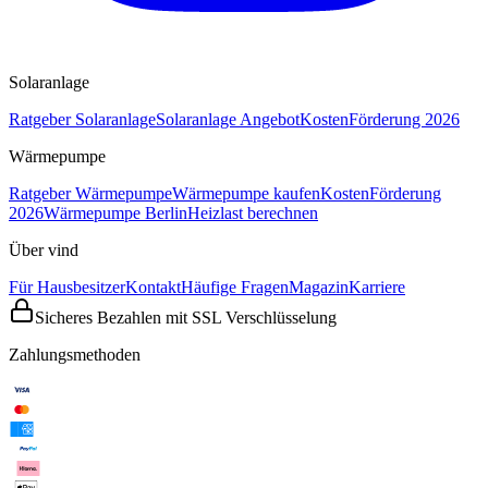
Solaranlage
Ratgeber Solaranlage
Solaranlage Angebot
Kosten
Förderung 2026
Wärmepumpe
Ratgeber Wärmepumpe
Wärmepumpe kaufen
Kosten
Förderung
2026
Wärmepumpe Berlin
Heizlast berechnen
Über vind
Für Hausbesitzer
Kontakt
Häufige Fragen
Magazin
Karriere
Sicheres Bezahlen mit SSL Verschlüsselung
Zahlungsmethoden