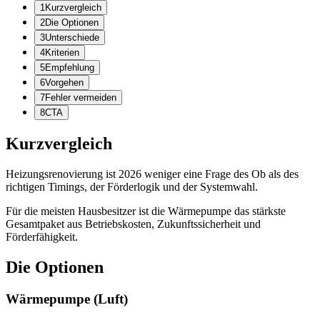
1
Kurzvergleich
2
Die Optionen
3
Unterschiede
4
Kriterien
5
Empfehlung
6
Vorgehen
7
Fehler vermeiden
8
CTA
Kurzvergleich
Heizungsrenovierung ist 2026 weniger eine Frage des Ob als des
richtigen Timings, der Förderlogik und der Systemwahl.
Für die meisten Hausbesitzer ist die Wärmepumpe das stärkste
Gesamtpaket aus Betriebskosten, Zukunftssicherheit und
Förderfähigkeit.
Die Optionen
Wärmepumpe (Luft)