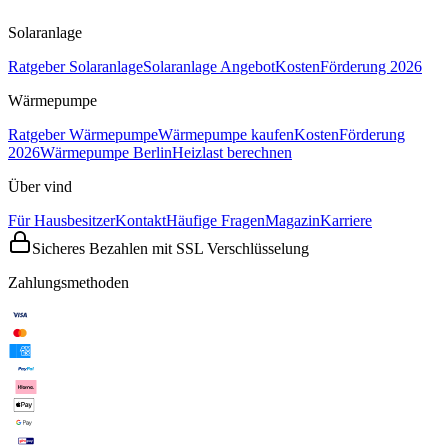
Solaranlage
Ratgeber Solaranlage
Solaranlage Angebot
Kosten
Förderung 2026
Wärmepumpe
Ratgeber Wärmepumpe
Wärmepumpe kaufen
Kosten
Förderung
2026
Wärmepumpe Berlin
Heizlast berechnen
Über vind
Für Hausbesitzer
Kontakt
Häufige Fragen
Magazin
Karriere
Sicheres Bezahlen mit SSL Verschlüsselung
Zahlungsmethoden