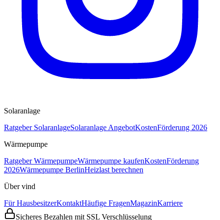
Solaranlage
Ratgeber Solaranlage
Solaranlage Angebot
Kosten
Förderung 2026
Wärmepumpe
Ratgeber Wärmepumpe
Wärmepumpe kaufen
Kosten
Förderung
2026
Wärmepumpe Berlin
Heizlast berechnen
Über vind
Für Hausbesitzer
Kontakt
Häufige Fragen
Magazin
Karriere
Sicheres Bezahlen mit SSL Verschlüsselung