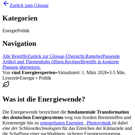
Zurück zum Glossar
Kategorien
Energie
Politik
Navigation
Alle Begriffe
Zurück zur Glossar-Übersicht.
Ratgeber
Passende
Artikel und Themenhubs öffnen.
Rechner
Begriffe in konkrete
Planung übersetzen.
Von
vind Energieexperten
•
Aktualisiert:
1. März 2026
•
3-5 Min.
Lesezeit
•
Energie • Politik
Was ist die Energiewende?
Die Energiewende bezeichnet die
fundamentale Transformation
des deutschen Energiesystems
weg von fossilen Brennstoffen und
Kernenergie hin zu
erneuerbaren Energien
.
Photovoltaik
ist dabei
eine der Schlüsseltechnologien
für das Erreichen der Klimaziele und
die Schaffung einer nachhaltigen, sicheren Energieversorgung.