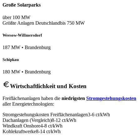
Große Solarparks
über 100 MW
Größte Anlagen Deutschland
bis 750 MW
Weesow-Willmersdorf
187 MW
•
Brandenburg
Schipkau
180 MW
•
Brandenburg
Wirtschaftlichkeit und Kosten
Freiflächenanlagen haben die
niedrigsten
Stromgestehungskosten
aller Energietechnologien:
Stromgestehungskosten Freiflächenanlagen
3-6 ct/kWh
Dachanlagen (Vergleich)
8-12 ct/kWh
Windkraft Onshore
4-8 ct/kWh
Kohlekraftwerke
8-14 ct/kWh