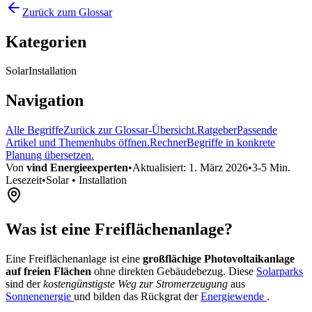
Zurück zum Glossar
Kategorien
Solar
Installation
Navigation
Alle Begriffe
Zurück zur Glossar-Übersicht.
Ratgeber
Passende
Artikel und Themenhubs öffnen.
Rechner
Begriffe in konkrete
Planung übersetzen.
Von
vind Energieexperten
•
Aktualisiert:
1. März 2026
•
3-5 Min.
Lesezeit
•
Solar • Installation
Was ist eine Freiflächenanlage?
Eine Freiflächenanlage ist eine
großflächige Photovoltaikanlage
auf freien Flächen
ohne direkten Gebäudebezug. Diese
Solarparks
sind der
kostengünstigste Weg zur Stromerzeugung
aus
Sonnenenergie
und bilden das Rückgrat der
Energiewende
.