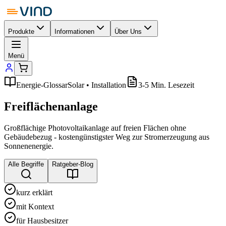
Produkte
Informationen
Über Uns
Menü
Energie-Glossar
Solar • Installation
3-5 Min. Lesezeit
Freiflächenanlage
Großflächige Photovoltaikanlage auf freien Flächen ohne
Gebäudebezug - kostengünstigster Weg zur Stromerzeugung aus
Sonnenenergie.
Alle Begriffe
Ratgeber-Blog
kurz erklärt
mit Kontext
für Hausbesitzer