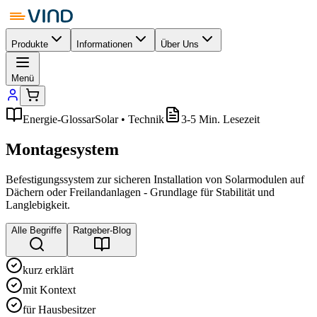
Produkte
Informationen
Über Uns
Menü
Energie-Glossar
Solar • Technik
3-5 Min. Lesezeit
Montagesystem
Befestigungssystem zur sicheren Installation von Solarmodulen auf
Dächern oder Freilandanlagen - Grundlage für Stabilität und
Langlebigkeit.
Alle Begriffe
Ratgeber-Blog
kurz erklärt
mit Kontext
für Hausbesitzer