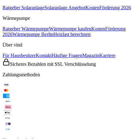
Ratgeber Solaranlage
Solaranlage Angebot
Kosten
Förderung 2026
Wärmepumpe
Ratgeber Wärmepumpe
Wärmepumpe kaufen
Kosten
Förderung
2026
Wärmepumpe Berlin
Heizlast berechnen
Über vind
Für Hausbesitzer
Kontakt
Häufige Fragen
Magazin
Karriere
Sicheres Bezahlen mit SSL Verschlüsselung
Zahlungsmethoden