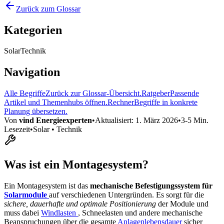
Zurück zum Glossar
Kategorien
Solar
Technik
Navigation
Alle Begriffe
Zurück zur Glossar-Übersicht.
Ratgeber
Passende
Artikel und Themenhubs öffnen.
Rechner
Begriffe in konkrete
Planung übersetzen.
Von
vind Energieexperten
•
Aktualisiert:
1. März 2026
•
3-5 Min.
Lesezeit
•
Solar • Technik
Was ist ein Montagesystem?
Ein Montagesystem ist das
mechanische Befestigungssystem für
Solarmodule
auf verschiedenen Untergründen. Es sorgt für die
sichere, dauerhafte und optimale Positionierung
der Module und
muss dabei
Windlasten
, Schneelasten und andere mechanische
Beanspruchungen über die gesamte
Anlagenlebensdauer
sicher