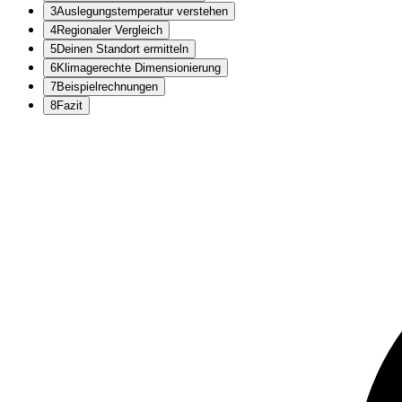
3
Auslegungstemperatur verstehen
4
Regionaler Vergleich
5
Deinen Standort ermitteln
6
Klimagerechte Dimensionierung
7
Beispielrechnungen
8
Fazit