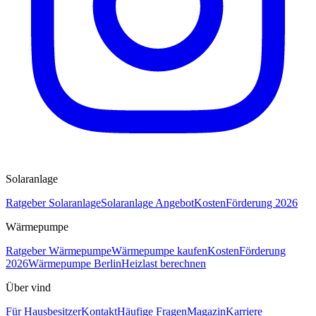
Solaranlage
Ratgeber Solaranlage
Solaranlage Angebot
Kosten
Förderung 2026
Wärmepumpe
Ratgeber Wärmepumpe
Wärmepumpe kaufen
Kosten
Förderung
2026
Wärmepumpe Berlin
Heizlast berechnen
Über vind
Für Hausbesitzer
Kontakt
Häufige Fragen
Magazin
Karriere