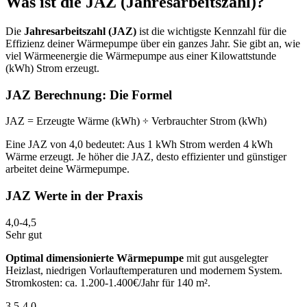
Was ist die JAZ (Jahresarbeitszahl)?
Die
Jahresarbeitszahl (JAZ)
ist die wichtigste Kennzahl für die
Effizienz deiner Wärmepumpe über ein ganzes Jahr. Sie gibt an, wie
viel Wärmeenergie die Wärmepumpe aus einer Kilowattstunde
(kWh) Strom erzeugt.
JAZ Berechnung: Die Formel
JAZ
=
Erzeugte Wärme (kWh)
÷
Verbrauchter Strom (kWh)
Eine JAZ von 4,0 bedeutet: Aus 1 kWh Strom werden 4 kWh
Wärme erzeugt. Je höher die JAZ, desto effizienter und günstiger
arbeitet deine Wärmepumpe.
JAZ Werte in der Praxis
4,0-4,5
Sehr gut
Optimal dimensionierte Wärmepumpe
mit gut ausgelegter
Heizlast, niedrigen Vorlauftemperaturen und modernem System.
Stromkosten: ca. 1.200-1.400€/Jahr für 140 m².
3,5-4,0