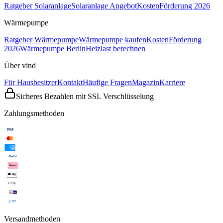
Ratgeber Solaranlage
Solaranlage Angebot
Kosten
Förderung 2026
Wärmepumpe
Ratgeber Wärmepumpe
Wärmepumpe kaufen
Kosten
Förderung
2026
Wärmepumpe Berlin
Heizlast berechnen
Über vind
Für Hausbesitzer
Kontakt
Häufige Fragen
Magazin
Karriere
Sicheres Bezahlen mit SSL Verschlüsselung
Zahlungsmethoden
Versandmethoden