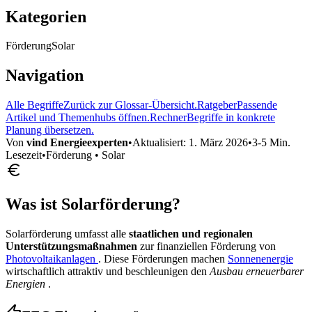
Kategorien
Förderung
Solar
Navigation
Alle Begriffe
Zurück zur Glossar-Übersicht.
Ratgeber
Passende
Artikel und Themenhubs öffnen.
Rechner
Begriffe in konkrete
Planung übersetzen.
Von
vind Energieexperten
•
Aktualisiert:
1. März 2026
•
3-5 Min.
Lesezeit
•
Förderung • Solar
Was ist Solarförderung?
Solarförderung umfasst alle
staatlichen und regionalen
Unterstützungsmaßnahmen
zur finanziellen Förderung von
Photovoltaikanlagen
. Diese Förderungen machen
Sonnenenergie
wirtschaftlich attraktiv und beschleunigen den
Ausbau erneuerbarer
Energien
.