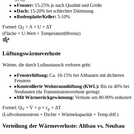
▸
Fenster:
15-25% je nach Qualität und Größe
▸
Dach:
15-20% bei schlechter Dämmung
▸
Bodenplatte/Keller:
5-10%
Formel: Q
= A × U × ΔT
T
(Fläche × U-Wert × Temperaturdifferenz)
Lüftungswärmeverluste
Wärme, die durch Luftaustausch verloren geht:
▸
Fensterlüftung:
Ca. 10-15% bei Altbauten mit dichteren
Fenstern
▸
Kontrollierte Wohnraumlüftung (KWL):
Bis zu 40% bei
Neubauten (da Transmissionsverluste gering)
▸
Mit Wärmerückgewinnung:
Verluste um 80-90% reduziert
Formel: Q
= V̇ × ρ × c
× ΔT
V
p
(Luftvolumenstrom × Dichte × Wärmekapazität × Temp.diff.)
Verteilung der Wärmeverluste: Altbau vs. Neubau