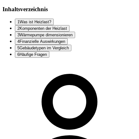
Inhaltsverzeichnis
1
Was ist Heizlast?
2
Komponenten der Heizlast
3
Wärmepumpe dimensionieren
4
Finanzielle Auswirkungen
5
Gebäudetypen im Vergleich
6
Häufige Fragen