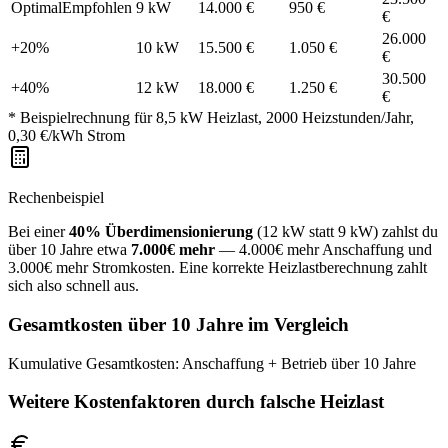
Optimal
Empfohlen
9 kW
14.000
€
950
€
€
26.000
+20%
10 kW
15.500
€
1.050
€
€
30.500
+40%
12 kW
18.000
€
1.250
€
€
* Beispielrechnung für 8,5 kW Heizlast, 2000 Heizstunden/Jahr,
0,30 €/kWh Strom
Rechenbeispiel
Bei einer
40% Überdimensionierung
(12 kW statt 9 kW) zahlst du
über 10 Jahre etwa
7.000€ mehr
— 4.000€ mehr Anschaffung und
3.000€ mehr Stromkosten. Eine korrekte Heizlastberechnung zahlt
sich also schnell aus.
Gesamtkosten über 10 Jahre im Vergleich
Kumulative Gesamtkosten: Anschaffung + Betrieb über 10 Jahre
Weitere Kostenfaktoren durch falsche Heizlast