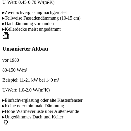
U-Wert:
0.45-0.70
W/(m²K)
▸
Zweifachverglasung nachgerüstet
▸
Teilweise Fassadendämmung (10-15 cm)
▸
Dachdämmung vorhanden
▸
Kellerdecke meist ungedämmt
Unsanierter Altbau
vor 1980
80-150 W/m²
Beispiel:
11-21 kW
bei 140 m²
U-Wert:
1.0-2.0
W/(m²K)
▸
Einfachverglasung oder alte Kastenfenster
▸
Keine oder minimale Dämmung
▸
Hohe Wärmeverluste über Außenwände
▸
Ungedämmtes Dach und Keller