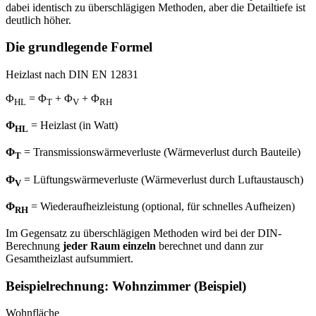
dabei identisch zu überschlägigen Methoden, aber die Detailtiefe ist
deutlich höher.
Die grundlegende Formel
Heizlast nach DIN EN 12831
Φ
= Φ
+ Φ
+ Φ
HL
T
V
RH
Φ
= Heizlast (in Watt)
HL
Φ
= Transmissionswärmeverluste (Wärmeverlust durch Bauteile)
T
Φ
= Lüftungswärmeverluste (Wärmeverlust durch Luftaustausch)
V
Φ
= Wiederaufheizleistung (optional, für schnelles Aufheizen)
RH
Im Gegensatz zu überschlägigen Methoden wird bei der DIN-
Berechnung
jeder Raum einzeln
berechnet und dann zur
Gesamtheizlast aufsummiert.
Beispielrechnung:
Wohnzimmer (Beispiel)
Wohnfläche