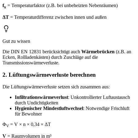
f
= Temperaturfaktor (z.B. bei unbeheizten Nebenräumen)
x
ΔT
= Temperaturdifferenz zwischen innen und außen
Gut zu wissen
Die DIN EN 12831 berücksichtigt auch
Wärmebrücken
(z.B. an
Ecken, Rollladenkästen) durch Zuschläge auf die
Transmissionswärmeverluste.
2. Lüftungswärmeverluste berechnen
Die Lüftungswärmeverluste setzen sich zusammen aus:
Infiltrationswärmeverlust
: Unkontrollierter Luftaustausch
durch Undichtigkeiten
Hygienischer Mindestluftwechsel
: Notwendige Frischluft
für Bewohner
Φ
= V × n × 0,34 × ΔT
V
V
= Raumvolumen in m³