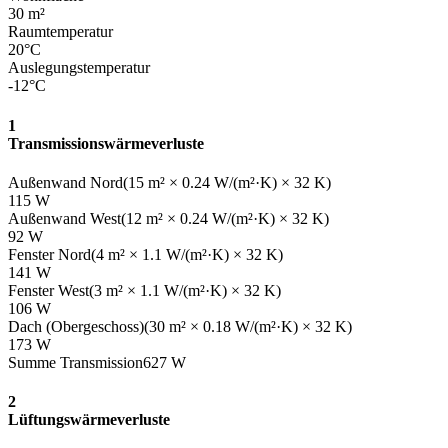
30
m²
Raumtemperatur
20
°C
Auslegungstemperatur
-12
°C
1
Transmissionswärmeverluste
Außenwand Nord
(
15
m² ×
0.24
W/(m²·K) × 32 K)
115
W
Außenwand West
(
12
m² ×
0.24
W/(m²·K) × 32 K)
92
W
Fenster Nord
(
4
m² ×
1.1
W/(m²·K) × 32 K)
141
W
Fenster West
(
3
m² ×
1.1
W/(m²·K) × 32 K)
106
W
Dach (Obergeschoss)
(
30
m² ×
0.18
W/(m²·K) × 32 K)
173
W
Summe Transmission
627
W
2
Lüftungswärmeverluste