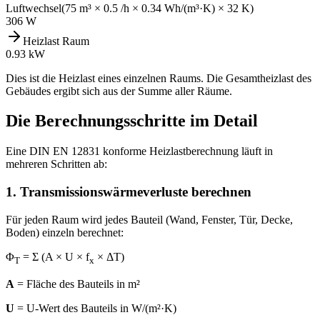
Luftwechsel
(
75
m³ × 0.5 /h × 0.34 Wh/(m³·K) × 32 K)
306
W
Heizlast Raum
0.93
kW
Dies ist die Heizlast eines einzelnen Raums. Die Gesamtheizlast des
Gebäudes ergibt sich aus der Summe aller Räume.
Die Berechnungsschritte im Detail
Eine DIN EN 12831 konforme Heizlastberechnung läuft in
mehreren Schritten ab:
1. Transmissionswärmeverluste berechnen
Für jeden Raum wird jedes Bauteil (Wand, Fenster, Tür, Decke,
Boden) einzeln berechnet:
Φ
= Σ (A × U × f
× ΔT)
T
x
A
= Fläche des Bauteils in m²
U
= U-Wert des Bauteils in W/(m²·K)