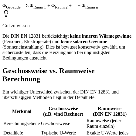
Φ
= Σ Φ
+ Φ
+ ... + Φ
Gebäude
Raum 1
Raum 2
Raum n
Gut zu wissen
Die DIN EN 12831 berücksichtigt
keine inneren Wärmegewinne
(Personen, Elektrogeräte) und
keine solaren Gewinne
(Sonneneinstrahlung). Dies ist bewusst konservativ gewählt, um
sicherzustellen, dass die Heizung auch bei ungünstigsten
Bedingungen ausreicht.
Geschossweise vs. Raumweise
Berechnung
Ein wichtiger Unterschied zwischen der DIN EN 12831 und
überschlägigen Methoden liegt in der Detailtiefe:
Geschossweise
Raumweise
Merkmal
(z.B. vind Rechner)
(DIN EN 12831)
Raumweise (jeder
Berechnungsebene
Geschossweise
Raum einzeln)
Detailtiefe
Typische U-Werte
Exakte U-Werte jedes